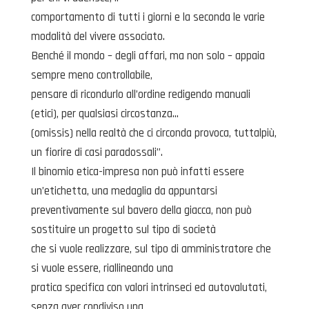
comportamento di tutti i giorni e la seconda le varie
modalità del vivere associato.
Benché il mondo – degli affari, ma non solo – appaia
sempre meno controllabile,
pensare di ricondurlo all’ordine redigendo manuali
(etici), per qualsiasi circostanza…
(omissis) nella realtà che ci circonda provoca, tuttalpiù,
un fiorire di casi paradossali”.
Il binomio etica-impresa non può infatti essere
un’etichetta, una medaglia da appuntarsi
preventivamente sul bavero della giacca, non può
sostituire un progetto sul tipo di società
che si vuole realizzare, sul tipo di amministratore che
si vuole essere, riallineando una
pratica specifica con valori intrinseci ed autovalutati,
senza aver condiviso una