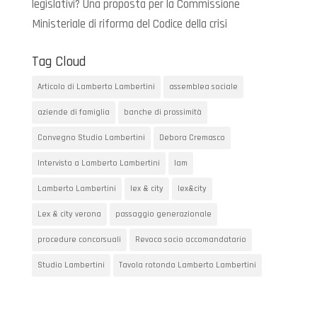
legislativi? Una proposta per la Commissione
Ministeriale di riforma del Codice della crisi
Tag Cloud
Articolo di Lamberto Lambertini
assemblea sociale
aziende di famiglia
banche di prossimità
Convegno Studio Lambertini
Debora Cremasco
Intervista a Lamberto Lambertini
lam
Lamberto Lambertini
lex & city
lex&city
Lex & city verona
passaggio generazionale
procedure concorsuali
Revoca socio accomandatario
Studio Lambertini
Tavola rotonda Lamberto Lambertini