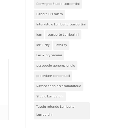
Convegno Studio Lambertini
Debora Cremasco
Intervista a Lamberto Lambertini
lam
Lamberto Lambertini
lex & city
lex&city
Lex & city verona
passaggio generazionale
procedure concorsuali
Revoca socio accomandatario
Studio Lambertini
Tavola rotonda Lamberto
Lambertini