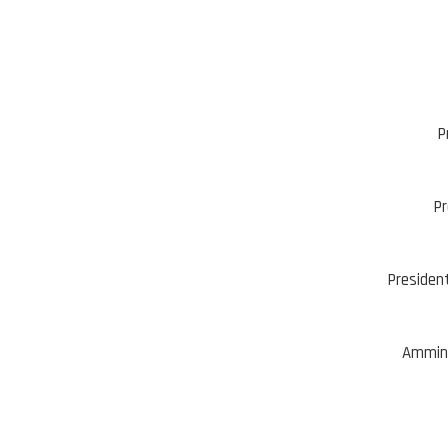
P
Pr
President
Ammini